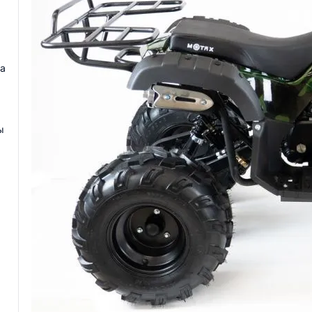
на
ы
.