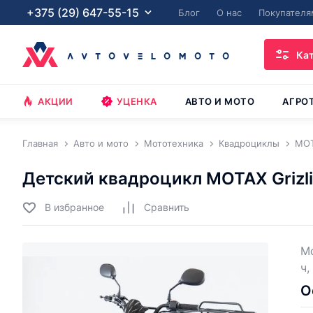
+375 (29) 647-55-15
Блог
О нас
Покупателя
Ка
АКЦИИ
УЦЕНКА
АВТО И МОТО
АГРО
Главная
Авто и мото
Мототехника
Квадроциклы
MO
Детский квадроцикл MOTAX Grizli
В избранное
Cравнить
Мо
ч,
О