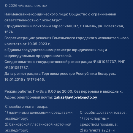
Договор публичной оферты
© 2026 «Автовеломото»
Правила публикации отзывов о
Наименование юридического лица: Общество с ограниченной
товаре
ответственностью "ТехноАгро".
Обработка файлов cookie
Юридический и почтовый адрес: 246007, г. Гомель, ул. Советская,
Постановка транспорта на учет
157А
Госрегистрация: решения Гомельского городского исполнительного
Обновления в ЭПТС 2024
комитета от 10.05.2023 г.,
в Едином государственном регистре юридических лиц и
индивидуальных предпринимателей.
Свидетельство о государственной регистрации №491051737, УНП
№491051737.
Дата регистрации в Торговом реестре Республики Беларусь:
16.01.2015 г №175446.
Режим работы: Пн-Вс с 9.00 до 20.00, без перерыва и выходных.
Адрес электронной почты:
zakaz@avtovelomoto.by
Способы оплаты товара:
1) наличными денежными средствами
Способы доставки товара:
экспедитору;
1) транспортным
2) банковской пластиковой карточкой
средством продавца;
экспедитору;
2) из пункта выдачи