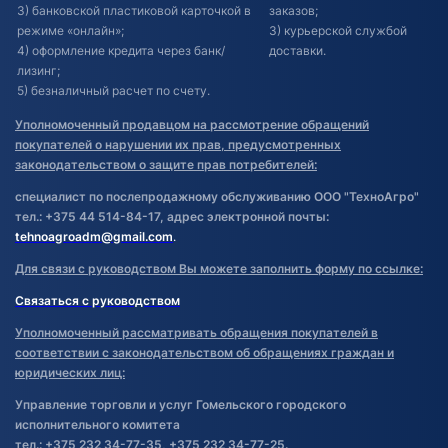
3) банковской пластиковой карточкой в
заказов;
режиме «онлайн»;
3) курьерской службой
4) оформление кредита через банк/
доставки.
лизинг;
5) безналичный расчет по счету.
Уполномоченный продавцом на рассмотрение обращений
покупателей о нарушении их прав, предусмотренных
законодательством о защите прав потребителей:
специалист по послепродажному обслуживанию ООО "ТехноАгро"
тел.: +375 44 514-84-17, адрес электронной почты:
tehnoagroadm@gmail.com
.
Для связи с руководством Вы можете заполнить форму по ссылке:
Связаться с руководством
Уполномоченный рассматривать обращения покупателей в
соответствии с законодательством об обращениях граждан и
юридических лиц:
Управление торговли и услуг Гомельского городского
исполнительного комитета
тел.: +375 232 34-77-35, +375 232 34-77-25.