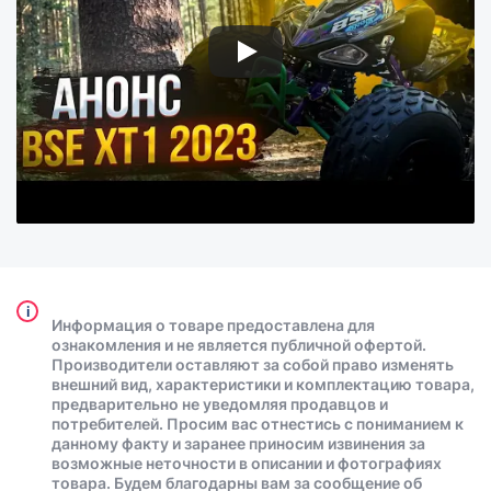
i
Информация о товаре предоставлена для
ознакомления и не является публичной офертой.
Производители оставляют за собой право изменять
внешний вид, характеристики и комплектацию товара,
предварительно не уведомляя продавцов и
потребителей. Просим вас отнестись с пониманием к
данному факту и заранее приносим извинения за
возможные неточности в описании и фотографиях
товара. Будем благодарны вам за сообщение об