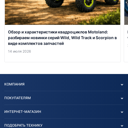
Обзор и характеристики квадроциклов Motoland:
разбираем новинки серий Wild, Wild Track и Scorpion в
виде комплектов запчастей
14 июля 2026
КОМПАНИЯ
Опт
ПОКУПАТЕЛЯМ
О нас
Контакты
Политика конфиденциальности
ИНТЕРНЕТ-МАГАЗИН
Тест-драйв
Отзыв согласия обработки
Вакансии
персональных данных
Авто и Мото
ПОДОБРАТЬ ТЕХНИКУ