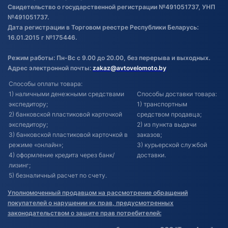
Свидетельство о государственной регистрации №491051737, УНП
№491051737.
Дата регистрации в Торговом реестре Республики Беларусь:
16.01.2015 г №175446.
Режим работы: Пн-Вс с 9.00 до 20.00, без перерыва и выходных.
Адрес электронной почты:
zakaz@avtovelomoto.by
Способы оплаты товара:
1) наличными денежными средствами
Способы доставки товара:
экспедитору;
1) транспортным
2) банковской пластиковой карточкой
средством продавца;
экспедитору;
2) из пункта выдачи
3) банковской пластиковой карточкой в
заказов;
режиме «онлайн»;
3) курьерской службой
4) оформление кредита через банк/
доставки.
лизинг;
5) безналичный расчет по счету.
Уполномоченный продавцом на рассмотрение обращений
покупателей о нарушении их прав, предусмотренных
законодательством о защите прав потребителей: