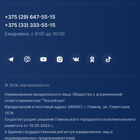
Блог
Согласие на обработку
Агротехника
Партнерам
персональных данных
Огород и дача
Мототехника
Карта сайта
Информация до получения
Водный транспорт
Агротехника
+375 (29) 647-55-15
согласия на обработку
Электротранспорт
Электротранспорт
+375 (33) 333-55-15
персональных данных
Активный отдых и спорт
Лодочные моторные
Ежедневно, с 9:00 до 20:00
Доставка
Здоровье
Оплата
Для дома
Кредит и рассрочка
Дополнительные услуги
Гарантия и возврат
Оставить отзыв
Договор публичной оферты
© 2026 «Автовеломото»
Правила публикации отзывов о
Наименование юридического лица: Общество с ограниченной
товаре
ответственностью "ТехноАгро".
Обработка файлов cookie
Юридический и почтовый адрес: 246007, г. Гомель, ул. Советская,
Постановка транспорта на учет
157А
Госрегистрация: решения Гомельского городского исполнительного
Обновления в ЭПТС 2024
комитета от 10.05.2023 г.,
в Едином государственном регистре юридических лиц и
индивидуальных предпринимателей.