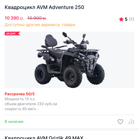
Квадроцикл AVM Adventure 250
10 390
р.
10 900
р.
5
(1)
Доступны другие варианты товара
АКЦИЯ
Рассрочка 50/5
Мощность 15 л.с.
объем двигателя 230 куб.см
скорость 65 км/ч
возраст 17+
ПСМ
В наличии
Квадроцикл AVM Grizlik 49 МАХ