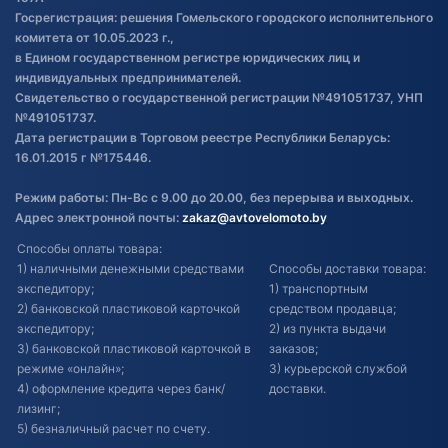
Госрегистрация: решения Гомельского городского исполнительного
Обновления в ЭПТС 2024
комитета от 10.05.2023 г.,
в Едином государственном регистре юридических лиц и
индивидуальных предпринимателей.
Свидетельство о государственной регистрации №491051737, УНП
№491051737.
Дата регистрации в Торговом реестре Республики Беларусь:
16.01.2015 г №175446.
Режим работы: Пн-Вс с 9.00 до 20.00, без перерыва и выходных.
Адрес электронной почты:
zakaz@avtovelomoto.by
Способы оплаты товара:
1) наличными денежными средствами
Способы доставки товара:
экспедитору;
1) транспортным
2) банковской пластиковой карточкой
средством продавца;
экспедитору;
2) из пункта выдачи
3) банковской пластиковой карточкой в
заказов;
режиме «онлайн»;
3) курьерской службой
4) оформление кредита через банк/
доставки.
лизинг;
5) безналичный расчет по счету.