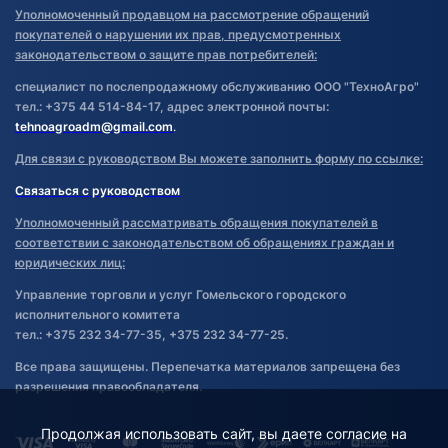
Уполномоченный продавцом на рассмотрение обращений
покупателей о нарушении их прав, предусмотренных
законодательством о защите прав потребителей:
специалист по послепродажному обслуживанию ООО "ТехноАгро"
тел.: +375 44 514-84-17, адрес электронной почты:
tehnoagroadm@gmail.com
.
Для связи с руководством Вы можете заполнить форму по ссылке:
Связаться с руководством
Уполномоченный рассматривать обращения покупателей в
соответствии с законодательством об обращениях граждан и
юридических лиц:
Управление торговли и услуг Гомельского городского
исполнительного комитета
тел.: +375 232 34-77-35, +375 232 34-77-25.
Все права защищены. Перепечатка материалов запрещена без
разрешения правообладателя.
Продолжая использовать сайт, вы даете согласие на