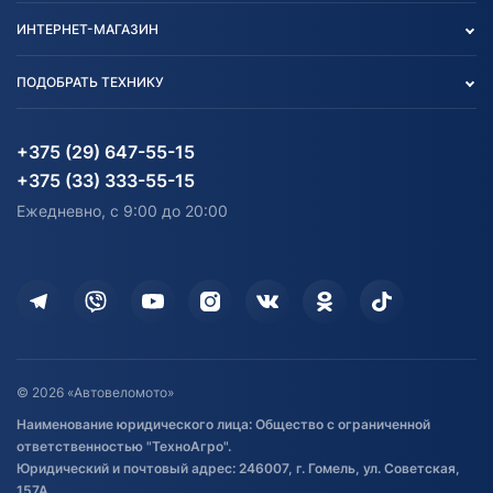
Контакты
Политика конфиденциальности
ИНТЕРНЕТ-МАГАЗИН
Тест-драйв
Отзыв согласия обработки
Вакансии
персональных данных
Авто и Мото
ПОДОБРАТЬ ТЕХНИКУ
Блог
Согласие на обработку
Агротехника
Партнерам
персональных данных
Огород и дача
Мототехника
Карта сайта
Информация до получения
Водный транспорт
Агротехника
+375 (29) 647-55-15
согласия на обработку
Электротранспорт
Электротранспорт
+375 (33) 333-55-15
персональных данных
Активный отдых и спорт
Лодочные моторные
Ежедневно, с 9:00 до 20:00
Доставка
Здоровье
Оплата
Для дома
Кредит и рассрочка
Дополнительные услуги
Гарантия и возврат
Оставить отзыв
Договор публичной оферты
© 2026 «Автовеломото»
Правила публикации отзывов о
Наименование юридического лица: Общество с ограниченной
товаре
ответственностью "ТехноАгро".
Обработка файлов cookie
Юридический и почтовый адрес: 246007, г. Гомель, ул. Советская,
Постановка транспорта на учет
157А