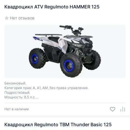
Квадроцикл ATV Regulmoto HAMMER 125
Нет отзывов
Бензиновый.
Категория прав: A, A1, AM, без права управления.
Подростковый.
Мощность: 8.5 л.с.
Скорость: 50 км/ч.
3
Рабочий объём: 125 см
Нет в наличии
Квадроцикл Regulmoto TBM Thunder Basic 125