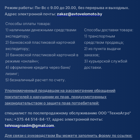
Режим работы: Пн-Вс с 9.00 до 20.00, без перерыва и выходных.
Адрес электронной почты:
zakaz@avtovelomoto.by
Способы оплаты товара:
1) наличными денежными средствами
Способы доставки товара:
экспедитору;
1) транспортным
2) банковской пластиковой карточкой
средством продавца;
экспедитору;
2) из пункта выдачи
3) банковской пластиковой карточкой в
заказов;
режиме «онлайн»;
3) курьерской службой
4) оформление кредита через банк/
доставки.
лизинг;
5) безналичный расчет по счету.
Уполномоченный продавцом на рассмотрение обращений
покупателей о нарушении их прав, предусмотренных
законодательством о защите прав потребителей:
специалист по послепродажному обслуживанию ООО "ТехноАгро"
тел.: +375 44 514-84-17, адрес электронной почты:
tehnoagroadm@gmail.com
.
Для связи с руководством Вы можете заполнить форму по ссылке: