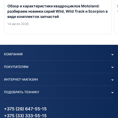
Обзор и характеристики квадроциклов Motoland:
разбираем новинки серий Wild, Wild Track и Scorpion в
виде комплектов запчастей
14 июля 2026
КОМПАНИЯ
Опт
ПОКУПАТЕЛЯМ
О нас
Контакты
Политика конфиденциальности
ИНТЕРНЕТ-МАГАЗИН
Тест-драйв
Отзыв согласия обработки
Вакансии
персональных данных
Авто и Мото
ПОДОБРАТЬ ТЕХНИКУ
Блог
Согласие на обработку
Агротехника
Партнерам
персональных данных
Огород и дача
Мототехника
Карта сайта
Информация до получения
Водный транспорт
Агротехника
+375 (29) 647-55-15
согласия на обработку
Электротранспорт
Электротранспорт
+375 (33) 333-55-15