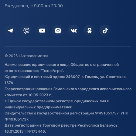
персональных данных
Активный отдых и спорт
Лодочные моторные
Ежедневно, с 9:00 до 20:00
Доставка
Здоровье
Оплата
Для дома
Кредит и рассрочка
Дополнительные услуги
Гарантия и возврат
Оставить отзыв
Договор публичной оферты
© 2026 «Автовеломото»
Правила публикации отзывов о
Наименование юридического лица: Общество с ограниченной
товаре
ответственностью "ТехноАгро".
Обработка файлов cookie
Юридический и почтовый адрес: 246007, г. Гомель, ул. Советская,
Постановка транспорта на учет
157А
Госрегистрация: решения Гомельского городского исполнительного
Обновления в ЭПТС 2024
комитета от 10.05.2023 г.,
в Едином государственном регистре юридических лиц и
индивидуальных предпринимателей.
Свидетельство о государственной регистрации №491051737, УНП
№491051737.
Дата регистрации в Торговом реестре Республики Беларусь:
16.01.2015 г №175446.