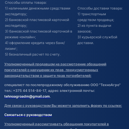
Способы оплаты товара:
1) наличными денежными средствами
Способы доставки товара:
экспедитору;
1) транспортным
2) банковской пластиковой карточкой
средством продавца;
экспедитору;
2) из пункта выдачи
3) банковской пластиковой карточкой в
заказов;
режиме «онлайн»;
3) курьерской службой
4) оформление кредита через банк/
доставки.
лизинг;
5) безналичный расчет по счету.
Уполномоченный продавцом на рассмотрение обращений
покупателей о нарушении их прав, предусмотренных
законодательством о защите прав потребителей:
специалист по послепродажному обслуживанию ООО "ТехноАгро"
тел.: +375 44 514-84-17, адрес электронной почты:
tehnoagroadm@gmail.com
.
Для связи с руководством Вы можете заполнить форму по ссылке:
Связаться с руководством
Уполномоченный рассматривать обращения покупателей в