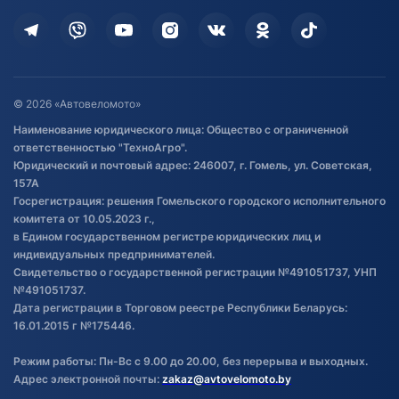
Кредит и рассрочка
Дополнительные услуги
Гарантия и возврат
Оставить отзыв
Договор публичной оферты
© 2026 «Автовеломото»
Правила публикации отзывов о
Наименование юридического лица: Общество с ограниченной
товаре
ответственностью "ТехноАгро".
Обработка файлов cookie
Юридический и почтовый адрес: 246007, г. Гомель, ул. Советская,
Постановка транспорта на учет
157А
Госрегистрация: решения Гомельского городского исполнительного
Обновления в ЭПТС 2024
комитета от 10.05.2023 г.,
в Едином государственном регистре юридических лиц и
индивидуальных предпринимателей.
Свидетельство о государственной регистрации №491051737, УНП
№491051737.
Дата регистрации в Торговом реестре Республики Беларусь:
16.01.2015 г №175446.
Режим работы: Пн-Вс с 9.00 до 20.00, без перерыва и выходных.
Адрес электронной почты:
zakaz@avtovelomoto.by