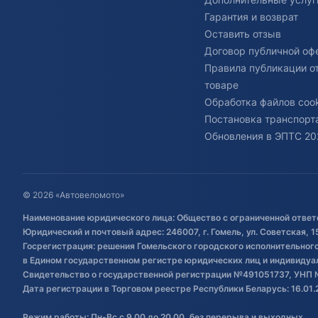
Гарантия и возврат
Оставить отзыв
Договор публичной оф
Правила публикации о
товаре
Обработка файлов cook
Постановка транспорта
Обновления в ЭПТС 20
© 2026 «Автовеломото»
Наименование юридического лица: Общество с ограниченной ответ
Юридический и почтовый адрес: 246007, г. Гомель, ул. Советская, 1
Госрегистрация: решения Гомельского городского исполнительного 
в Едином государственном регистре юридических лиц и индивиду
Свидетельство о государственной регистрации №491051737, УНП 
Дата регистрации в Торговом реестре Республики Беларусь: 16.01.
Режим работы: Пн-Вс с 9.00 до 20.00, без перерыва и выходных.