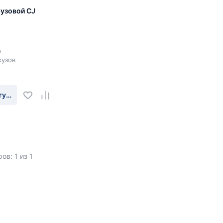
узовой CJ
р
кузов
туплении
ов: 1 из 1