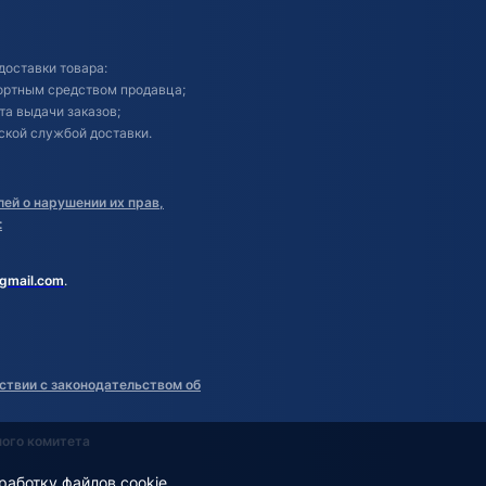
доставки товара:
портным средством продавца;
кта выдачи заказов;
ской службой доставки.
ей о нарушении их прав,
:
gmail.com
.
ствии с законодательством об
ного комитета
работку файлов cookie