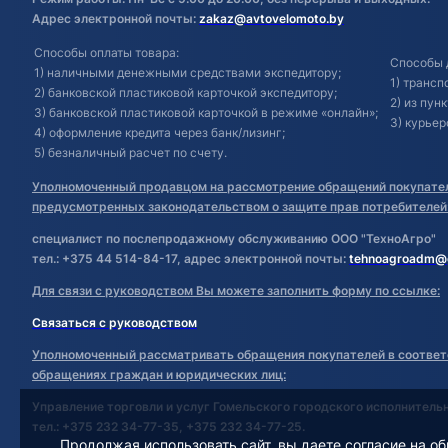
Адрес электронной почты:
zakaz@avtovelomoto.by
Способы оплаты товара:
Способы 
1) наличными денежными средствами экспедитору;
1) транс
2) банковской пластиковой карточкой экспедитору;
2) из пун
3) банковской пластиковой карточкой в режиме «онлайн»;
3) курьер
4) оформление кредита через банк/лизинг;
5) безналичный расчет по счету.
Уполномоченный продавцом на рассмотрение обращений покупател
предусмотренных законодательством о защите прав потребителей
специалист по послепродажному обслуживанию ООО "ТехноАгро"
тел.: +375 44 514-84-17, адрес электронной почты:
tehnoagroadm@
Для связи с руководством Вы можете заполнить форму по ссылке:
Связаться с руководством
Уполномоченный рассматривать обращения покупателей в соответ
обращениях граждан и юридических лиц:
Управление торговли и услуг Гомельского городского исполнитель
тел.: +375 232 34-77-35, +375 232 34-77-25.
Продолжая использовать сайт, вы даете согласие на об