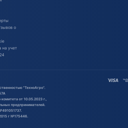
ерты
тзывов о
ie
 на учет
24
ственностью "ТехноАгро".
57А
комитета от 10.05.2023 г.,
альных предпринимателей.
№491051737.
2015 г №175446.