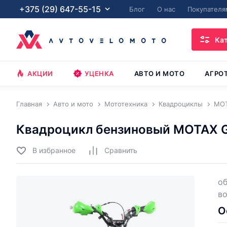
+375 (29) 647-55-15
Блог
О нас
Покупателя
Ка
АКЦИИ
УЦЕНКА
АВТО И МОТО
АГРО
Главная
Авто и мото
Мототехника
Квадроциклы
MO
Квадроцикл бензиновый MOTAX Gr
В избранное
Cравнить
об
во
О