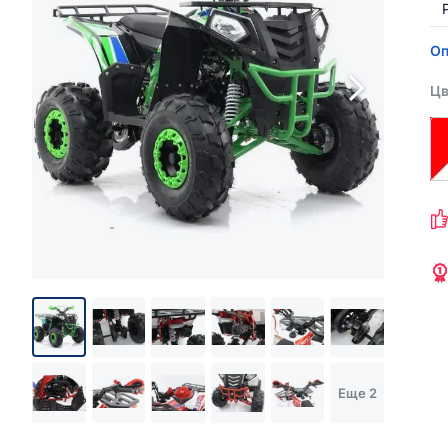
Оп
Цв
Еще 2