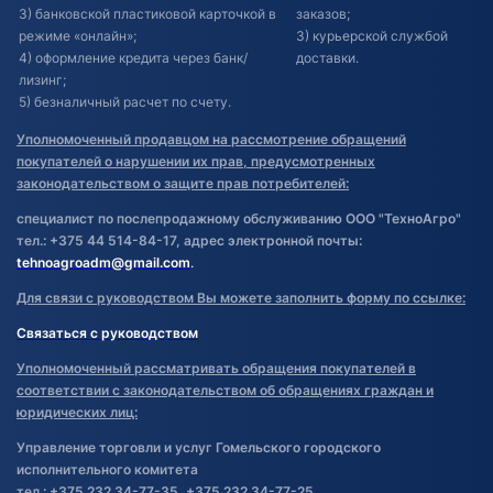
3) банковской пластиковой карточкой в
заказов;
режиме «онлайн»;
3) курьерской службой
4) оформление кредита через банк/
доставки.
лизинг;
5) безналичный расчет по счету.
Уполномоченный продавцом на рассмотрение обращений
покупателей о нарушении их прав, предусмотренных
законодательством о защите прав потребителей:
специалист по послепродажному обслуживанию ООО "ТехноАгро"
тел.: +375 44 514-84-17, адрес электронной почты:
tehnoagroadm@gmail.com
.
Для связи с руководством Вы можете заполнить форму по ссылке:
Связаться с руководством
Уполномоченный рассматривать обращения покупателей в
соответствии с законодательством об обращениях граждан и
юридических лиц:
Управление торговли и услуг Гомельского городского
исполнительного комитета
тел.: +375 232 34-77-35, +375 232 34-77-25.