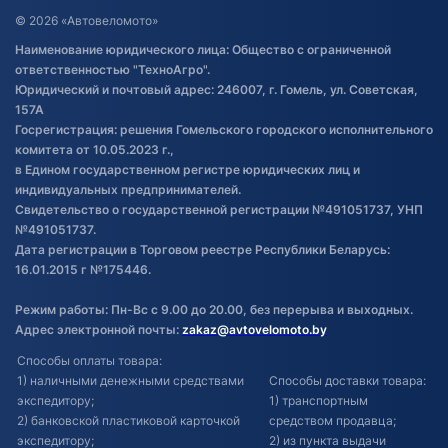
Договор публичной оферты
© 2026 «Автовеломото»
Правила публикации отзывов о
Наименование юридического лица: Общество с ограниченной
товаре
ответственностью "ТехноАгро".
Обработка файлов cookie
Юридический и почтовый адрес: 246007, г. Гомель, ул. Советская,
Постановка транспорта на учет
157А
Госрегистрация: решения Гомельского городского исполнительного
Обновления в ЭПТС 2024
комитета от 10.05.2023 г.,
в Едином государственном регистре юридических лиц и
индивидуальных предпринимателей.
Свидетельство о государственной регистрации №491051737, УНП
№491051737.
Дата регистрации в Торговом реестре Республики Беларусь:
16.01.2015 г №175446.
Режим работы: Пн-Вс с 9.00 до 20.00, без перерыва и выходных.
Адрес электронной почты:
zakaz@avtovelomoto.by
Способы оплаты товара:
1) наличными денежными средствами
Способы доставки товара:
экспедитору;
1) транспортным
2) банковской пластиковой карточкой
средством продавца;
экспедитору;
2) из пункта выдачи