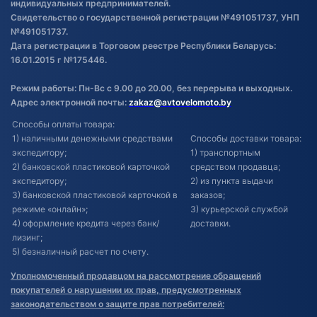
индивидуальных предпринимателей.
Свидетельство о государственной регистрации №491051737, УНП
№491051737.
Дата регистрации в Торговом реестре Республики Беларусь:
16.01.2015 г №175446.
Режим работы: Пн-Вс с 9.00 до 20.00, без перерыва и выходных.
Адрес электронной почты:
zakaz@avtovelomoto.by
Способы оплаты товара:
1) наличными денежными средствами
Способы доставки товара:
экспедитору;
1) транспортным
2) банковской пластиковой карточкой
средством продавца;
экспедитору;
2) из пункта выдачи
3) банковской пластиковой карточкой в
заказов;
режиме «онлайн»;
3) курьерской службой
4) оформление кредита через банк/
доставки.
лизинг;
5) безналичный расчет по счету.
Уполномоченный продавцом на рассмотрение обращений
покупателей о нарушении их прав, предусмотренных
законодательством о защите прав потребителей: