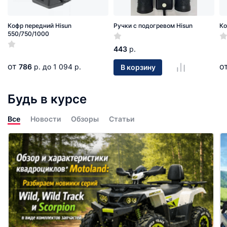
Кофр передний Hisun
Ручки с подогревом Hisun
Ко
550/750/1000
443
р.
от
о
786
р.
до 1 094 р.
В корзину
Будь в курсе
Все
Новости
Обзоры
Статьи