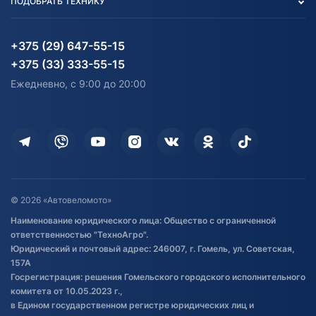
ПОДОБРАТЬ ТЕХНИКУ
Блог
Согласие на обработку
Агротехника
Партнерам
персональных данных
Огород и дача
Мототехника
Карта сайта
Информация до получения
Водный транспорт
Агротехника
+375 (29) 647-55-15
согласия на обработку
Электротранспорт
Электротранспорт
+375 (33) 333-55-15
персональных данных
Активный отдых и спорт
Лодочные моторные
Ежедневно, с 9:00 до 20:00
Доставка
Здоровье
Оплата
Для дома
Кредит и рассрочка
Дополнительные услуги
Гарантия и возврат
Оставить отзыв
Договор публичной оферты
© 2026 «Автовеломото»
Правила публикации отзывов о
Наименование юридического лица: Общество с ограниченной
товаре
ответственностью "ТехноАгро".
Обработка файлов cookie
Юридический и почтовый адрес: 246007, г. Гомель, ул. Советская,
Постановка транспорта на учет
157А
Госрегистрация: решения Гомельского городского исполнительного
Обновления в ЭПТС 2024
комитета от 10.05.2023 г.,
в Едином государственном регистре юридических лиц и