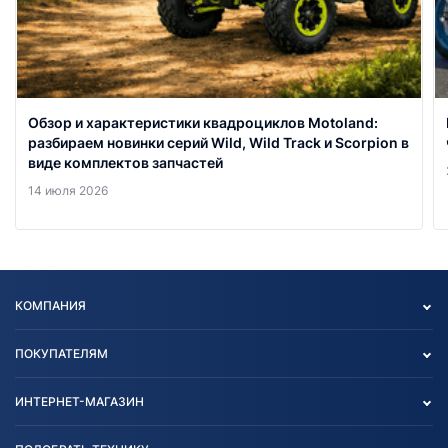
Обзор и характеристики квадроциклов Motoland:
разбираем новинки серий Wild, Wild Track и Scorpion в
виде комплектов запчастей
14 июля 2026
КОМПАНИЯ
Опт
ПОКУПАТЕЛЯМ
О нас
Контакты
Политика конфиденциальности
ИНТЕРНЕТ-МАГАЗИН
Тест-драйв
Отзыв согласия обработки
Вакансии
персональных данных
Авто и Мото