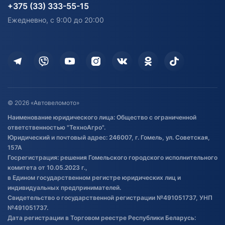
согласия на обработку
Электротранспорт
Электротранспорт
+375 (33) 333-55-15
персональных данных
Активный отдых и спорт
Лодочные моторные
Ежедневно, с 9:00 до 20:00
Доставка
Здоровье
Оплата
Для дома
Кредит и рассрочка
Дополнительные услуги
Гарантия и возврат
Оставить отзыв
Договор публичной оферты
© 2026 «Автовеломото»
Правила публикации отзывов о
Наименование юридического лица: Общество с ограниченной
товаре
ответственностью "ТехноАгро".
Обработка файлов cookie
Юридический и почтовый адрес: 246007, г. Гомель, ул. Советская,
Постановка транспорта на учет
157А
Госрегистрация: решения Гомельского городского исполнительного
Обновления в ЭПТС 2024
комитета от 10.05.2023 г.,
в Едином государственном регистре юридических лиц и
индивидуальных предпринимателей.
Свидетельство о государственной регистрации №491051737, УНП
№491051737.
Дата регистрации в Торговом реестре Республики Беларусь: