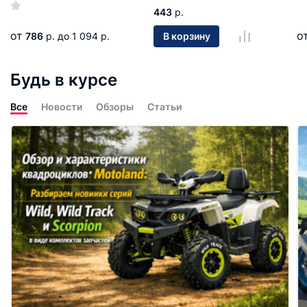
443
р.
от
о
786
р.
до 1 094 р.
В корзину
Будь в курсе
Все
Новости
Обзоры
Статьи