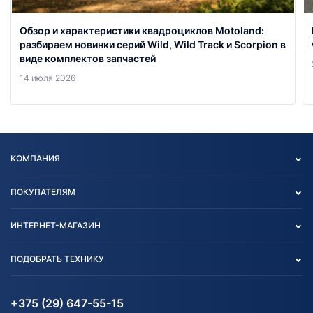
Обзор и характеристики квадроциклов Motoland:
разбираем новинки серий Wild, Wild Track и Scorpion в
виде комплектов запчастей
14 июля 2026
КОМПАНИЯ
Опт
ПОКУПАТЕЛЯМ
О нас
Контакты
Политика конфиденциальности
ИНТЕРНЕТ-МАГАЗИН
Тест-драйв
Отзыв согласия обработки
Вакансии
персональных данных
Авто и Мото
ПОДОБРАТЬ ТЕХНИКУ
Блог
Согласие на обработку
Агротехника
Партнерам
персональных данных
Огород и дача
Мототехника
Карта сайта
Информация до получения
Водный транспорт
Агротехника
+375 (29) 647-55-15