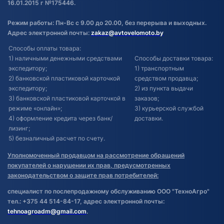
16.01.2015 г №175446.
Режим работы: Пн-Вс с 9.00 до 20.00, без перерыва и выходных.
Адрес электронной почты:
zakaz@avtovelomoto.by
Способы оплаты товара:
1) наличными денежными средствами
Способы доставки товара:
экспедитору;
1) транспортным
2) банковской пластиковой карточкой
средством продавца;
экспедитору;
2) из пункта выдачи
3) банковской пластиковой карточкой в
заказов;
режиме «онлайн»;
3) курьерской службой
4) оформление кредита через банк/
доставки.
лизинг;
5) безналичный расчет по счету.
Уполномоченный продавцом на рассмотрение обращений
покупателей о нарушении их прав, предусмотренных
законодательством о защите прав потребителей:
специалист по послепродажному обслуживанию ООО "ТехноАгро"
тел.: +375 44 514-84-17, адрес электронной почты:
tehnoagroadm@gmail.com
.