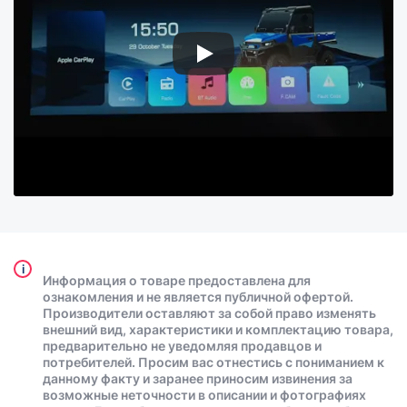
i
Информация о товаре предоставлена для
ознакомления и не является публичной офертой.
Производители оставляют за собой право изменять
внешний вид, характеристики и комплектацию товара,
предварительно не уведомляя продавцов и
потребителей. Просим вас отнестись с пониманием к
данному факту и заранее приносим извинения за
возможные неточности в описании и фотографиях