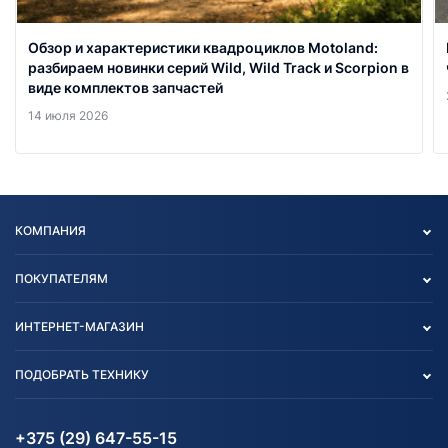
Обзор и характеристики квадроциклов Motoland:
разбираем новинки серий Wild, Wild Track и Scorpion в
виде комплектов запчастей
14 июля 2026
КОМПАНИЯ
Опт
ПОКУПАТЕЛЯМ
О нас
Контакты
Политика конфиденциальности
ИНТЕРНЕТ-МАГАЗИН
Тест-драйв
Отзыв согласия обработки
Вакансии
персональных данных
Авто и Мото
ПОДОБРАТЬ ТЕХНИКУ
Блог
Согласие на обработку
Агротехника
Партнерам
персональных данных
Огород и дача
Мототехника
Карта сайта
Информация до получения
Водный транспорт
Агротехника
+375 (29) 647-55-15