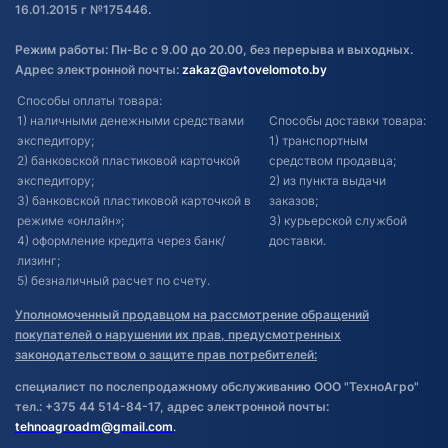
16.01.2015 г №175446.
Режим работы: Пн-Вс с 9.00 до 20.00, без перерыва и выходных.
Адрес электронной почты:
zakaz@avtovelomoto.by
Способы оплаты товара:
1) наличными денежными средствами
Способы доставки товара:
экспедитору;
1) транспортным
2) банковской пластиковой карточкой
средством продавца;
экспедитору;
2) из пункта выдачи
3) банковской пластиковой карточкой в
заказов;
режиме «онлайн»;
3) курьерской службой
4) оформление кредита через банк/
доставки.
лизинг;
5) безналичный расчет по счету.
Уполномоченный продавцом на рассмотрение обращений
покупателей о нарушении их прав, предусмотренных
законодательством о защите прав потребителей:
специалист по послепродажному обслуживанию ООО "ТехноАгро"
тел.: +375 44 514-84-17, адрес электронной почты:
tehnoagroadm@gmail.com
.