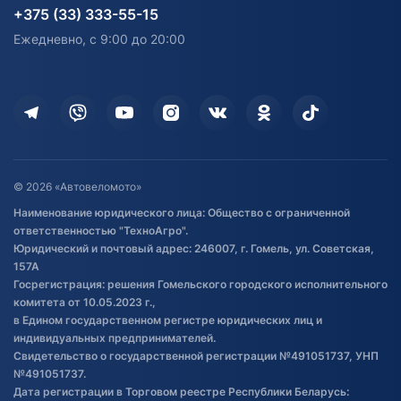
согласия на обработку
Электротранспорт
Электротранспорт
+375 (33) 333-55-15
персональных данных
Активный отдых и спорт
Лодочные моторные
Ежедневно, с 9:00 до 20:00
Доставка
Здоровье
Оплата
Для дома
Кредит и рассрочка
Дополнительные услуги
Гарантия и возврат
Оставить отзыв
Договор публичной оферты
© 2026 «Автовеломото»
Правила публикации отзывов о
Наименование юридического лица: Общество с ограниченной
товаре
ответственностью "ТехноАгро".
Обработка файлов cookie
Юридический и почтовый адрес: 246007, г. Гомель, ул. Советская,
Постановка транспорта на учет
157А
Госрегистрация: решения Гомельского городского исполнительного
Обновления в ЭПТС 2024
комитета от 10.05.2023 г.,
в Едином государственном регистре юридических лиц и
индивидуальных предпринимателей.
Свидетельство о государственной регистрации №491051737, УНП
№491051737.
Дата регистрации в Торговом реестре Республики Беларусь: