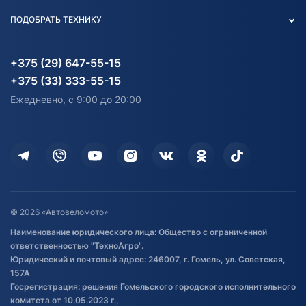
Вакансии
персональных данных
Авто и Мото
ПОДОБРАТЬ ТЕХНИКУ
Блог
Согласие на обработку
Агротехника
Партнерам
персональных данных
Огород и дача
Мототехника
Карта сайта
Информация до получения
Водный транспорт
Агротехника
+375 (29) 647-55-15
согласия на обработку
Электротранспорт
Электротранспорт
+375 (33) 333-55-15
персональных данных
Активный отдых и спорт
Лодочные моторные
Ежедневно, с 9:00 до 20:00
Доставка
Здоровье
Оплата
Для дома
Кредит и рассрочка
Дополнительные услуги
Гарантия и возврат
Оставить отзыв
Договор публичной оферты
© 2026 «Автовеломото»
Правила публикации отзывов о
Наименование юридического лица: Общество с ограниченной
товаре
ответственностью "ТехноАгро".
Обработка файлов cookie
Юридический и почтовый адрес: 246007, г. Гомель, ул. Советская,
Постановка транспорта на учет
157А
Госрегистрация: решения Гомельского городского исполнительного
Обновления в ЭПТС 2024
комитета от 10.05.2023 г.,