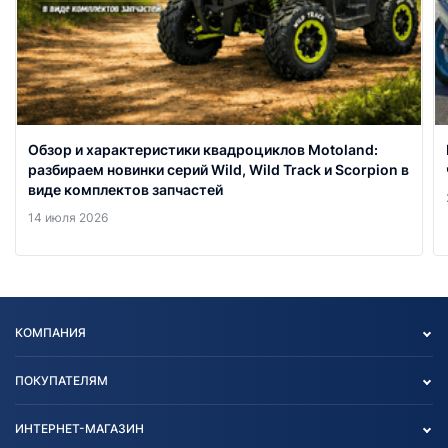
Обзор и характеристики квадроциклов Motoland:
разбираем новинки серий Wild, Wild Track и Scorpion в
виде комплектов запчастей
14 июля 2026
КОМПАНИЯ
Опт
ПОКУПАТЕЛЯМ
О нас
Контакты
Политика конфиденциальности
ИНТЕРНЕТ-МАГАЗИН
Тест-драйв
Отзыв согласия обработки