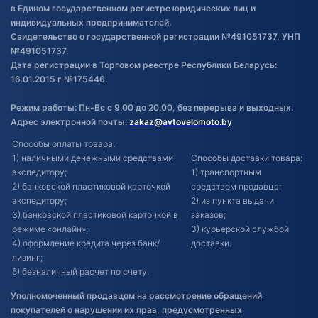
в Едином государственном регистре юридических лиц и
индивидуальных предпринимателей.
Свидетельство о государственной регистрации №491051737, УНП
№491051737.
Дата регистрации в Торговом реестре Республики Беларусь:
16.01.2015 г №175446.
Режим работы: Пн-Вс с 9.00 до 20.00, без перерыва и выходных.
Адрес электронной почты:
zakaz@avtovelomoto.by
Способы оплаты товара:
1) наличными денежными средствами
Способы доставки товара:
экспедитору;
1) транспортным
2) банковской пластиковой карточкой
средством продавца;
экспедитору;
2) из пункта выдачи
3) банковской пластиковой карточкой в
заказов;
режиме «онлайн»;
3) курьерской службой
4) оформление кредита через банк/
доставки.
лизинг;
5) безналичный расчет по счету.
Уполномоченный продавцом на рассмотрение обращений
покупателей о нарушении их прав, предусмотренных