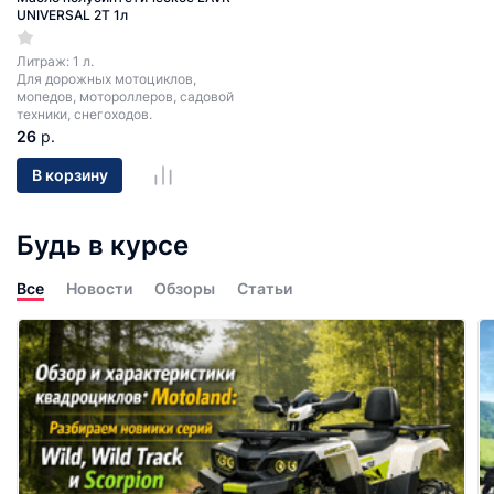
UNIVERSAL 2T 1л
Литраж: 1 л.
Для дорожных мотоциклов,
мопедов, мотороллеров, садовой
техники, снегоходов.
26
р.
В корзину
Будь в курсе
Все
Новости
Обзоры
Статьи