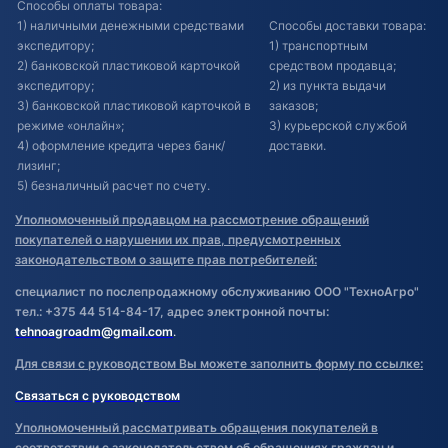
Способы оплаты товара:
1) наличными денежными средствами
Способы доставки товара:
экспедитору;
1) транспортным
2) банковской пластиковой карточкой
средством продавца;
экспедитору;
2) из пункта выдачи
3) банковской пластиковой карточкой в
заказов;
режиме «онлайн»;
3) курьерской службой
4) оформление кредита через банк/
доставки.
лизинг;
5) безналичный расчет по счету.
Уполномоченный продавцом на рассмотрение обращений
покупателей о нарушении их прав, предусмотренных
законодательством о защите прав потребителей:
специалист по послепродажному обслуживанию ООО "ТехноАгро"
тел.: +375 44 514-84-17, адрес электронной почты:
tehnoagroadm@gmail.com
.
Для связи с руководством Вы можете заполнить форму по ссылке:
Связаться с руководством
Уполномоченный рассматривать обращения покупателей в
соответствии с законодательством об обращениях граждан и