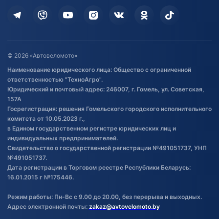
Кредит и рассрочка
Дополнительные услуги
Гарантия и возврат
Оставить отзыв
Договор публичной оферты
© 2026 «Автовеломото»
Правила публикации отзывов о
Наименование юридического лица: Общество с ограниченной
товаре
ответственностью "ТехноАгро".
Обработка файлов cookie
Юридический и почтовый адрес: 246007, г. Гомель, ул. Советская,
Постановка транспорта на учет
157А
Госрегистрация: решения Гомельского городского исполнительного
Обновления в ЭПТС 2024
комитета от 10.05.2023 г.,
в Едином государственном регистре юридических лиц и
индивидуальных предпринимателей.
Свидетельство о государственной регистрации №491051737, УНП
№491051737.
Дата регистрации в Торговом реестре Республики Беларусь:
16.01.2015 г №175446.
Режим работы: Пн-Вс с 9.00 до 20.00, без перерыва и выходных.
Адрес электронной почты:
zakaz@avtovelomoto.by