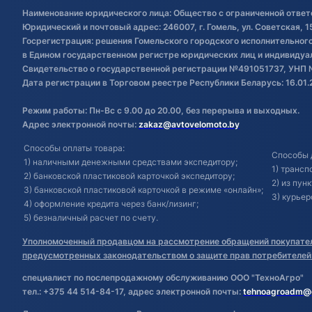
Наименование юридического лица: Общество с ограниченной ответ
Юридический и почтовый адрес: 246007, г. Гомель, ул. Советская, 1
Госрегистрация: решения Гомельского городского исполнительного 
в Едином государственном регистре юридических лиц и индивиду
Свидетельство о государственной регистрации №491051737, УНП 
Дата регистрации в Торговом реестре Республики Беларусь: 16.01.
Режим работы: Пн-Вс с 9.00 до 20.00, без перерыва и выходных.
Адрес электронной почты:
zakaz@avtovelomoto.by
Способы оплаты товара:
Способы 
1) наличными денежными средствами экспедитору;
1) транс
2) банковской пластиковой карточкой экспедитору;
2) из пун
3) банковской пластиковой карточкой в режиме «онлайн»;
3) курьер
4) оформление кредита через банк/лизинг;
5) безналичный расчет по счету.
Уполномоченный продавцом на рассмотрение обращений покупател
предусмотренных законодательством о защите прав потребителей
специалист по послепродажному обслуживанию ООО "ТехноАгро"
тел.: +375 44 514-84-17, адрес электронной почты:
tehnoagroadm@