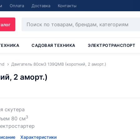
м
Оплата
Доставка
Контакты
талог
ТЕХНИКА
САДОВАЯ ТЕХНИКА
ЭЛЕКТРОТРАНСПОРТ
nd
Двигатель 80см3 139QMB (короткий, 2 аморт.)
й, 2 аморт.)
я скутера
3
бъем 80 см
лектростартер
исание
Характеристики