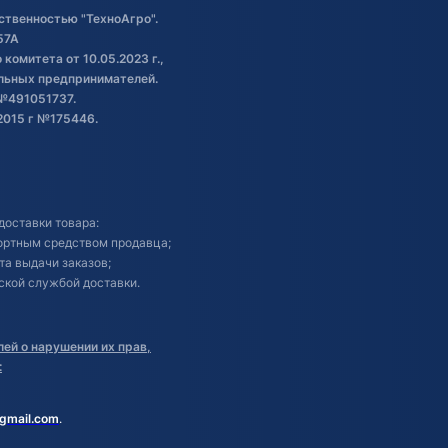
ственностью "ТехноАгро".
57А
комитета от 10.05.2023 г.,
альных предпринимателей.
№491051737.
2015 г №175446.
доставки товара:
портным средством продавца;
кта выдачи заказов;
ской службой доставки.
ей о нарушении их прав,
:
gmail.com
.