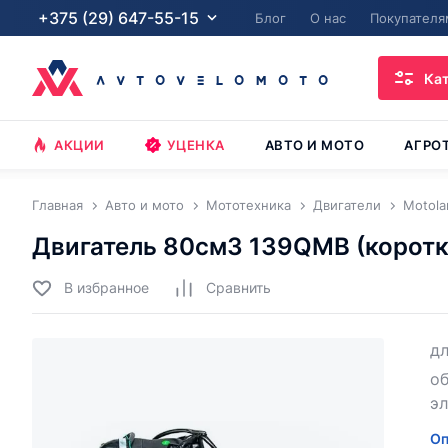
+375 (29) 647-55-15
Блог
О нас
Покупателя
Ка
АКЦИИ
УЦЕНКА
АВТО И МОТО
АГРО
Главная
Авто и мото
Мототехника
Двигатели
Motola
Двигатель 80см3 139QMB (коротки
В избранное
Cравнить
дл
о
э
Оп