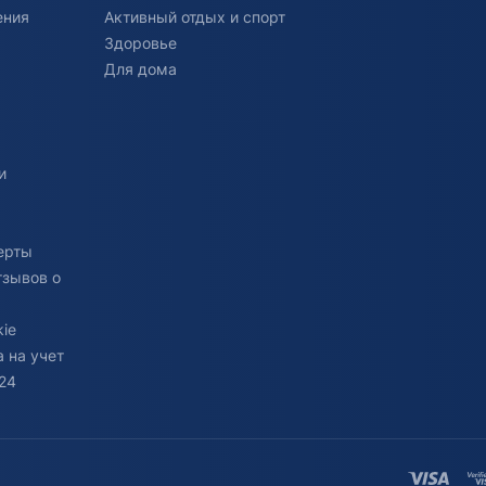
ения
Активный отдых и спорт
Здоровье
Для дома
и
ерты
тзывов о
ie
 на учет
24