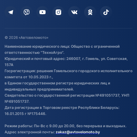
Кредит и рассрочка
Дополнительные услуги
Гарантия и возврат
Оставить отзыв
Договор публичной оферты
© 2026 «Автовеломото»
Правила публикации отзывов о
Наименование юридического лица: Общество с ограниченной
товаре
ответственностью "ТехноАгро".
Обработка файлов cookie
Юридический и почтовый адрес: 246007, г. Гомель, ул. Советская,
Постановка транспорта на учет
157А
Госрегистрация: решения Гомельского городского исполнительного
Обновления в ЭПТС 2024
комитета от 10.05.2023 г.,
в Едином государственном регистре юридических лиц и
индивидуальных предпринимателей.
Свидетельство о государственной регистрации №491051737, УНП
№491051737.
Дата регистрации в Торговом реестре Республики Беларусь:
16.01.2015 г №175446.
Режим работы: Пн-Вс с 9.00 до 20.00, без перерыва и выходных.
Адрес электронной почты:
zakaz@avtovelomoto.by