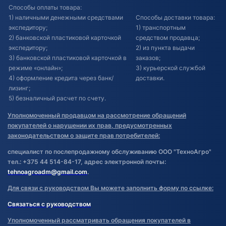
Способы оплаты товара:
1) наличными денежными средствами
Способы доставки товара:
экспедитору;
1) транспортным
2) банковской пластиковой карточкой
средством продавца;
экспедитору;
2) из пункта выдачи
3) банковской пластиковой карточкой в
заказов;
режиме «онлайн»;
3) курьерской службой
4) оформление кредита через банк/
доставки.
лизинг;
5) безналичный расчет по счету.
Уполномоченный продавцом на рассмотрение обращений
покупателей о нарушении их прав, предусмотренных
законодательством о защите прав потребителей:
специалист по послепродажному обслуживанию ООО "ТехноАгро"
тел.: +375 44 514-84-17, адрес электронной почты:
tehnoagroadm@gmail.com
.
Для связи с руководством Вы можете заполнить форму по ссылке:
Связаться с руководством
Уполномоченный рассматривать обращения покупателей в