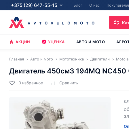
+375 (29) 647-55-15
Блог
О нас
Покупателя
Ка
АКЦИИ
УЦЕНКА
АВТО И МОТО
АГРО
Главная
Авто и мото
Мототехника
Двигатели
Motola
Двигатель 450см3 194MQ NC450 (
В избранное
Cравнить
д
о
э
Оп