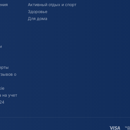
ения
Активный отдых и спорт
Здоровье
Для дома
и
ерты
тзывов о
ie
 на учет
24