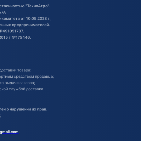
ственностью "ТехноАгро".
57А
комитета от 10.05.2023 г.,
альных предпринимателей.
№491051737.
2015 г №175446.
доставки товара:
портным средством продавца;
кта выдачи заказов;
ской службой доставки.
ей о нарушении их прав,
:
gmail.com
.