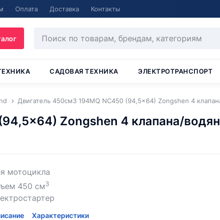
м
Оплата
Доставка
Контакты
талог
ТЕХНИКА
САДОВАЯ ТЕХНИКА
ЭЛЕКТРОТРАНСПОРТ
nd
Двигатель 450см3 194MQ NC450 (94,5x64) Zongshen 4 клапа
94,5x64) Zongshen 4 клапана/водя
ля мотоцикла
3
бъем 450 см
лектростартер
исание
Характеристики