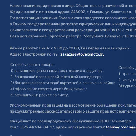
Наименование юридического лица: Общество с ограниченной ответ
Юридический и почтовый адрес: 246007, г. Гомель, ул. Советская, 1
Госрегистрация: решения Гомельского городского исполнительного 
в Едином государственном регистре юридических лиц и индивиду
Свидетельство о государственной регистрации №491051737, УНП 
Дата регистрации в Торговом реестре Республики Беларусь: 16.01.
Режим работы: Пн-Вс с 9.00 до 20.00, без перерыва и выходных.
Адрес электронной почты:
zakaz@avtovelomoto.by
Способы оплаты товара:
Способы 
1) наличными денежными средствами экспедитору;
1) транс
2) банковской пластиковой карточкой экспедитору;
2) из пун
3) банковской пластиковой карточкой в режиме «онлайн»;
3) курьер
4) оформление кредита через банк/лизинг;
5) безналичный расчет по счету.
Уполномоченный продавцом на рассмотрение обращений покупател
предусмотренных законодательством о защите прав потребителей
специалист по послепродажному обслуживанию ООО "ТехноАгро"
тел.: +375 44 514-84-17, адрес электронной почты:
tehnoagroadm@