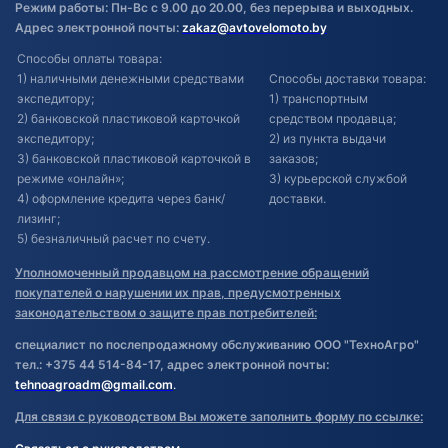
Режим работы: Пн-Вс с 9.00 до 20.00, без перерыва и выходных.
Адрес электронной почты:
zakaz@avtovelomoto.by
Способы оплаты товара:
1) наличными денежными средствами
Способы доставки товара:
экспедитору;
1) транспортным
2) банковской пластиковой карточкой
средством продавца;
экспедитору;
2) из пункта выдачи
3) банковской пластиковой карточкой в
заказов;
режиме «онлайн»;
3) курьерской службой
4) оформление кредита через банк/
доставки.
лизинг;
5) безналичный расчет по счету.
Уполномоченный продавцом на рассмотрение обращений
покупателей о нарушении их прав, предусмотренных
законодательством о защите прав потребителей:
специалист по послепродажному обслуживанию ООО "ТехноАгро"
тел.: +375 44 514-84-17, адрес электронной почты:
tehnoagroadm@gmail.com
.
Для связи с руководством Вы можете заполнить форму по ссылке: