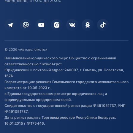
Ежедневно, с 9:00 до 20:00
Доставка
Здоровье
Оплата
Для дома
Кредит и рассрочка
Дополнительные услуги
Гарантия и возврат
Оставить отзыв
Договор публичной оферты
© 2026 «Автовеломото»
Правила публикации отзывов о
Наименование юридического лица: Общество с ограниченной
товаре
ответственностью "ТехноАгро".
Обработка файлов cookie
Юридический и почтовый адрес: 246007, г. Гомель, ул. Советская,
Постановка транспорта на учет
157А
Госрегистрация: решения Гомельского городского исполнительного
Обновления в ЭПТС 2024
комитета от 10.05.2023 г.,
в Едином государственном регистре юридических лиц и
индивидуальных предпринимателей.
Свидетельство о государственной регистрации №491051737, УНП
№491051737.
Дата регистрации в Торговом реестре Республики Беларусь:
16.01.2015 г №175446.