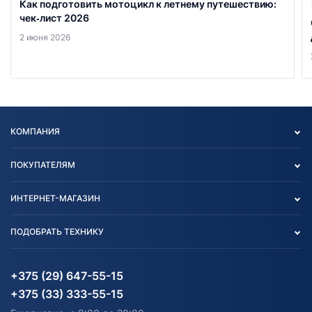
Как подготовить мотоцикл к летнему путешествию:
чек‑лист 2026
2 июня 2026
КОМПАНИЯ
Опт
ПОКУПАТЕЛЯМ
О нас
Контакты
Политика конфиденциальности
ИНТЕРНЕТ-МАГАЗИН
Тест-драйв
Отзыв согласия обработки
Вакансии
персональных данных
Авто и Мото
ПОДОБРАТЬ ТЕХНИКУ
Блог
Согласие на обработку
Агротехника
Партнерам
персональных данных
Огород и дача
Мототехника
Карта сайта
Информация до получения
Водный транспорт
Агротехника
+375 (29) 647-55-15
согласия на обработку
Электротранспорт
Электротранспорт
+375 (33) 333-55-15
персональных данных
Активный отдых и спорт
Лодочные моторные