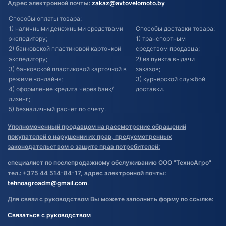
Адрес электронной почты:
zakaz@avtovelomoto.by
Способы оплаты товара:
1) наличными денежными средствами
Способы доставки товара:
экспедитору;
1) транспортным
2) банковской пластиковой карточкой
средством продавца;
экспедитору;
2) из пункта выдачи
3) банковской пластиковой карточкой в
заказов;
режиме «онлайн»;
3) курьерской службой
4) оформление кредита через банк/
доставки.
лизинг;
5) безналичный расчет по счету.
Уполномоченный продавцом на рассмотрение обращений
покупателей о нарушении их прав, предусмотренных
законодательством о защите прав потребителей:
специалист по послепродажному обслуживанию ООО "ТехноАгро"
тел.: +375 44 514-84-17, адрес электронной почты:
tehnoagroadm@gmail.com
.
Для связи с руководством Вы можете заполнить форму по ссылке:
Связаться с руководством