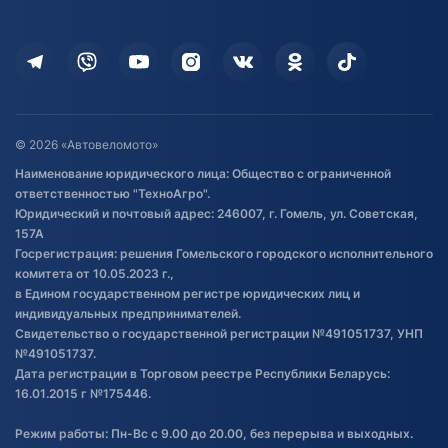
Оплата
Для дома
Кредит и рассрочка
Дополнительные услуги
Гарантия и возврат
Оставить отзыв
Договор публичной оферты
© 2026 «Автовеломото»
Правила публикации отзывов о
Наименование юридического лица: Общество с ограниченной
товаре
ответственностью "ТехноАгро".
Обработка файлов cookie
Юридический и почтовый адрес: 246007, г. Гомель, ул. Советская,
Постановка транспорта на учет
157А
Госрегистрация: решения Гомельского городского исполнительного
Обновления в ЭПТС 2024
комитета от 10.05.2023 г.,
в Едином государственном регистре юридических лиц и
индивидуальных предпринимателей.
Свидетельство о государственной регистрации №491051737, УНП
№491051737.
Дата регистрации в Торговом реестре Республики Беларусь:
16.01.2015 г №175446.
Режим работы: Пн-Вс с 9.00 до 20.00, без перерыва и выходных.