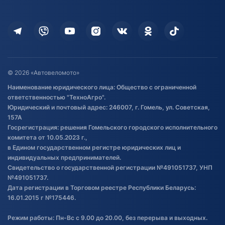
Оплата
Для дома
Кредит и рассрочка
Дополнительные услуги
Гарантия и возврат
Оставить отзыв
Договор публичной оферты
© 2026 «Автовеломото»
Правила публикации отзывов о
Наименование юридического лица: Общество с ограниченной
товаре
ответственностью "ТехноАгро".
Обработка файлов cookie
Юридический и почтовый адрес: 246007, г. Гомель, ул. Советская,
Постановка транспорта на учет
157А
Госрегистрация: решения Гомельского городского исполнительного
Обновления в ЭПТС 2024
комитета от 10.05.2023 г.,
в Едином государственном регистре юридических лиц и
индивидуальных предпринимателей.
Свидетельство о государственной регистрации №491051737, УНП
№491051737.
Дата регистрации в Торговом реестре Республики Беларусь:
16.01.2015 г №175446.
Режим работы: Пн-Вс с 9.00 до 20.00, без перерыва и выходных.