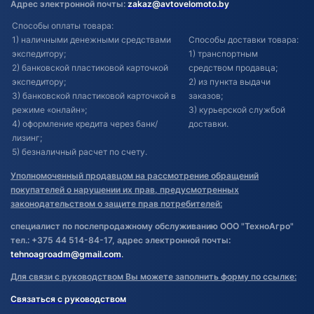
Адрес электронной почты:
zakaz@avtovelomoto.by
Способы оплаты товара:
1) наличными денежными средствами
Способы доставки товара:
экспедитору;
1) транспортным
2) банковской пластиковой карточкой
средством продавца;
экспедитору;
2) из пункта выдачи
3) банковской пластиковой карточкой в
заказов;
режиме «онлайн»;
3) курьерской службой
4) оформление кредита через банк/
доставки.
лизинг;
5) безналичный расчет по счету.
Уполномоченный продавцом на рассмотрение обращений
покупателей о нарушении их прав, предусмотренных
законодательством о защите прав потребителей:
специалист по послепродажному обслуживанию ООО "ТехноАгро"
тел.: +375 44 514-84-17, адрес электронной почты:
tehnoagroadm@gmail.com
.
Для связи с руководством Вы можете заполнить форму по ссылке:
Связаться с руководством