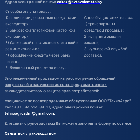
Адрес электронной почты:
zakaz@avtovelomoto.by
Способы оплаты товара:
1) наличными денежными средствами
Способы доставки товара:
экспедитору;
1) транспортным
2) банковской пластиковой карточкой
средством продавца;
экспедитору;
2) из пункта выдачи
3) банковской пластиковой карточкой в
заказов;
режиме «онлайн»;
3) курьерской службой
4) оформление кредита через банк/
доставки.
лизинг;
5) безналичный расчет по счету.
Уполномоченный продавцом на рассмотрение обращений
покупателей о нарушении их прав, предусмотренных
законодательством о защите прав потребителей:
специалист по послепродажному обслуживанию ООО "ТехноАгро"
тел.: +375 44 514-84-17, адрес электронной почты:
tehnoagroadm@gmail.com
.
Для связи с руководством Вы можете заполнить форму по ссылке:
Связаться с руководством