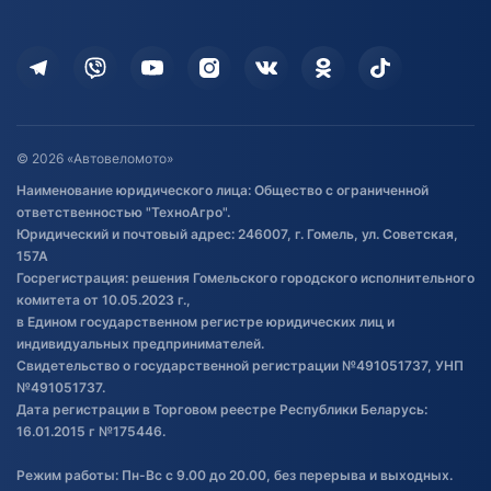
Оплата
Для дома
Кредит и рассрочка
Дополнительные услуги
Гарантия и возврат
Оставить отзыв
Договор публичной оферты
© 2026 «Автовеломото»
Правила публикации отзывов о
Наименование юридического лица: Общество с ограниченной
товаре
ответственностью "ТехноАгро".
Обработка файлов cookie
Юридический и почтовый адрес: 246007, г. Гомель, ул. Советская,
Постановка транспорта на учет
157А
Госрегистрация: решения Гомельского городского исполнительного
Обновления в ЭПТС 2024
комитета от 10.05.2023 г.,
в Едином государственном регистре юридических лиц и
индивидуальных предпринимателей.
Свидетельство о государственной регистрации №491051737, УНП
№491051737.
Дата регистрации в Торговом реестре Республики Беларусь:
16.01.2015 г №175446.
Режим работы: Пн-Вс с 9.00 до 20.00, без перерыва и выходных.