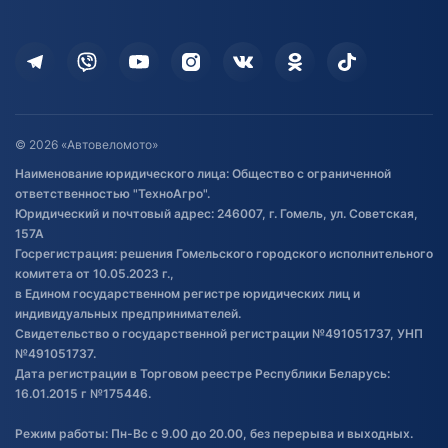
Оплата
Для дома
Кредит и рассрочка
Дополнительные услуги
Гарантия и возврат
Оставить отзыв
Договор публичной оферты
© 2026 «Автовеломото»
Правила публикации отзывов о
Наименование юридического лица: Общество с ограниченной
товаре
ответственностью "ТехноАгро".
Обработка файлов cookie
Юридический и почтовый адрес: 246007, г. Гомель, ул. Советская,
Постановка транспорта на учет
157А
Госрегистрация: решения Гомельского городского исполнительного
Обновления в ЭПТС 2024
комитета от 10.05.2023 г.,
в Едином государственном регистре юридических лиц и
индивидуальных предпринимателей.
Свидетельство о государственной регистрации №491051737, УНП
№491051737.
Дата регистрации в Торговом реестре Республики Беларусь:
16.01.2015 г №175446.
Режим работы: Пн-Вс с 9.00 до 20.00, без перерыва и выходных.