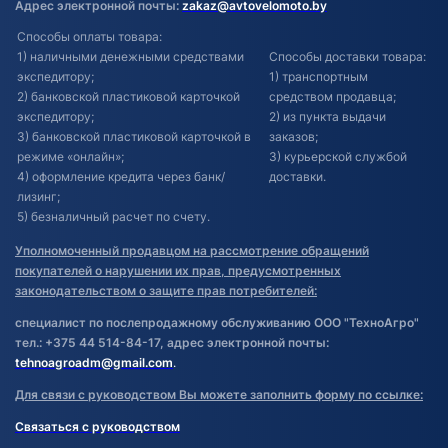
Адрес электронной почты:
zakaz@avtovelomoto.by
Способы оплаты товара:
1) наличными денежными средствами
Способы доставки товара:
экспедитору;
1) транспортным
2) банковской пластиковой карточкой
средством продавца;
экспедитору;
2) из пункта выдачи
3) банковской пластиковой карточкой в
заказов;
режиме «онлайн»;
3) курьерской службой
4) оформление кредита через банк/
доставки.
лизинг;
5) безналичный расчет по счету.
Уполномоченный продавцом на рассмотрение обращений
покупателей о нарушении их прав, предусмотренных
законодательством о защите прав потребителей:
специалист по послепродажному обслуживанию ООО "ТехноАгро"
тел.: +375 44 514-84-17, адрес электронной почты:
tehnoagroadm@gmail.com
.
Для связи с руководством Вы можете заполнить форму по ссылке:
Связаться с руководством