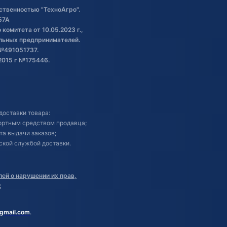
ственностью "ТехноАгро".
57А
комитета от 10.05.2023 г.,
альных предпринимателей.
№491051737.
2015 г №175446.
доставки товара:
портным средством продавца;
кта выдачи заказов;
ской службой доставки.
ей о нарушении их прав,
:
gmail.com
.