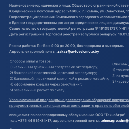
Наименование юридического лица: Общество с ограниченной ответ
Юридический и почтовый адрес: 246007, г. Гомель, ул. Советская, 1
Госрегистрация: решения Гомельского городского исполнительного 
в Едином государственном регистре юридических лиц и индивиду
Свидетельство о государственной регистрации №491051737, УНП 
Дата регистрации в Торговом реестре Республики Беларусь: 16.01.
Режим работы: Пн-Вс с 9.00 до 20.00, без перерыва и выходных.
Адрес электронной почты:
zakaz@avtovelomoto.by
Способы оплаты товара:
Способы 
1) наличными денежными средствами экспедитору;
1) транс
2) банковской пластиковой карточкой экспедитору;
2) из пун
3) банковской пластиковой карточкой в режиме «онлайн»;
3) курьер
4) оформление кредита через банк/лизинг;
5) безналичный расчет по счету.
Уполномоченный продавцом на рассмотрение обращений покупател
предусмотренных законодательством о защите прав потребителей
специалист по послепродажному обслуживанию ООО "ТехноАгро"
тел.: +375 44 514-84-17, адрес электронной почты:
tehnoagroadm@