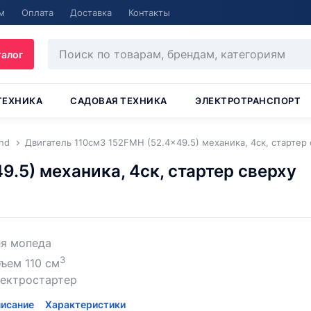
м
Оплата
Доставка
Контакты
талог
ТЕХНИКА
САДОВАЯ ТЕХНИКА
ЭЛЕКТРОТРАНСПОРТ
nd
Двигатель 110см3 152FMH (52.4x49.5) механика, 4ск, стартер
.5) механика, 4ск, стартер сверху
ля мопеда
3
ъем 110 см
лектростартер
исание
Характеристики