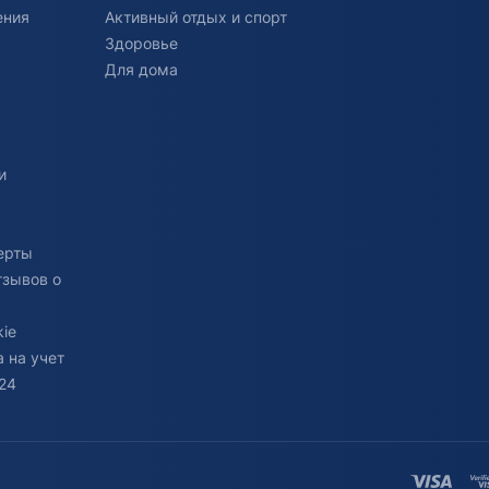
ения
Активный отдых и спорт
Здоровье
Для дома
и
ерты
тзывов о
ie
 на учет
24