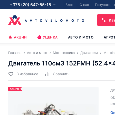
+375 (29) 647-55-15
Блог
О нас
Покупателя
Ка
АКЦИИ
УЦЕНКА
АВТО И МОТО
АГРО
Главная
Авто и мото
Мототехника
Двигатели
Motola
Двигатель 110см3 152FMH (52.4x49
В избранное
Cравнить
АКЦИЯ
д
об
э
Оп