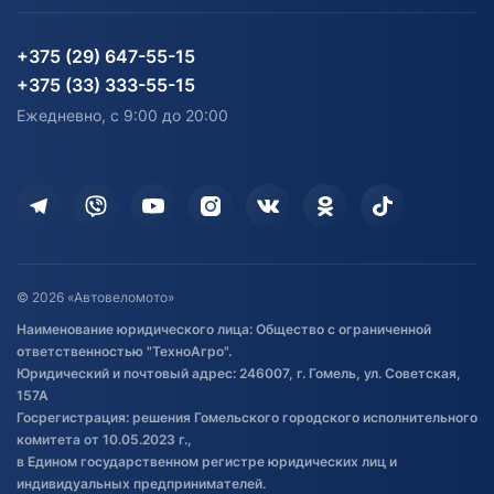
Партнерам
персональных данных
Огород и дача
Мототехника
Карта сайта
Информация до получения
Водный транспорт
Агротехника
+375 (29) 647-55-15
согласия на обработку
Электротранспорт
Электротранспорт
+375 (33) 333-55-15
персональных данных
Активный отдых и спорт
Лодочные моторные
Ежедневно, с 9:00 до 20:00
Доставка
Здоровье
Оплата
Для дома
Кредит и рассрочка
Дополнительные услуги
Гарантия и возврат
Оставить отзыв
Договор публичной оферты
© 2026 «Автовеломото»
Правила публикации отзывов о
Наименование юридического лица: Общество с ограниченной
товаре
ответственностью "ТехноАгро".
Обработка файлов cookie
Юридический и почтовый адрес: 246007, г. Гомель, ул. Советская,
Постановка транспорта на учет
157А
Госрегистрация: решения Гомельского городского исполнительного
Обновления в ЭПТС 2024
комитета от 10.05.2023 г.,
в Едином государственном регистре юридических лиц и
индивидуальных предпринимателей.