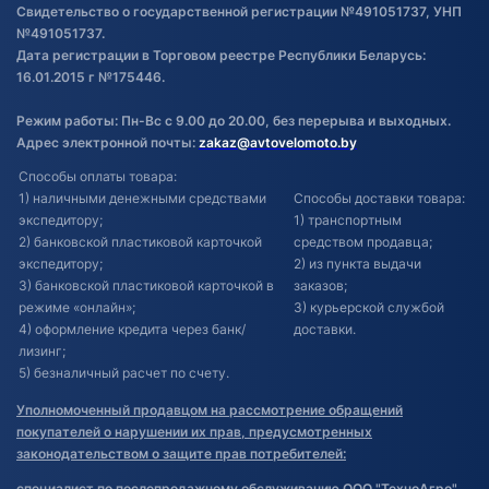
Свидетельство о государственной регистрации №491051737, УНП
№491051737.
Дата регистрации в Торговом реестре Республики Беларусь:
16.01.2015 г №175446.
Режим работы: Пн-Вс с 9.00 до 20.00, без перерыва и выходных.
Адрес электронной почты:
zakaz@avtovelomoto.by
Способы оплаты товара:
1) наличными денежными средствами
Способы доставки товара:
экспедитору;
1) транспортным
2) банковской пластиковой карточкой
средством продавца;
экспедитору;
2) из пункта выдачи
3) банковской пластиковой карточкой в
заказов;
режиме «онлайн»;
3) курьерской службой
4) оформление кредита через банк/
доставки.
лизинг;
5) безналичный расчет по счету.
Уполномоченный продавцом на рассмотрение обращений
покупателей о нарушении их прав, предусмотренных
законодательством о защите прав потребителей:
специалист по послепродажному обслуживанию ООО "ТехноАгро"