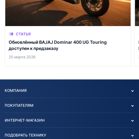
СТАТЬЯ
Обновлённый BAJAJ Dominar 400 UG Touring
доступен к предзаказу
20 марта 2026
КОМПАНИЯ
Опт
ПОКУПАТЕЛЯМ
О нас
Контакты
Политика конфиденциальности
ИНТЕРНЕТ-МАГАЗИН
Тест-драйв
Отзыв согласия обработки
Вакансии
персональных данных
Авто и Мото
ПОДОБРАТЬ ТЕХНИКУ
Блог
Согласие на обработку
Агротехника