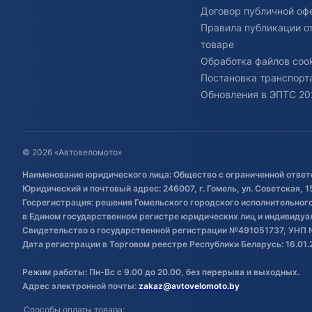
Договор публичной оф
Правила публикации о
товаре
Обработка файлов cook
Постановка транспорта
Обновления в ЭПТС 20
© 2026 «Автовеломото»
Наименование юридического лица: Общество с ограниченной ответ
Юридический и почтовый адрес: 246007, г. Гомель, ул. Советская, 1
Госрегистрация: решения Гомельского городского исполнительного 
в Едином государственном регистре юридических лиц и индивиду
Свидетельство о государственной регистрации №491051737, УНП 
Дата регистрации в Торговом реестре Республики Беларусь: 16.01.
Режим работы: Пн-Вс с 9.00 до 20.00, без перерыва и выходных.
Адрес электронной почты:
zakaz@avtovelomoto.by
Способы оплаты товара: