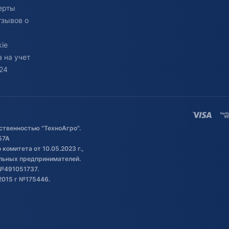
ерты
тзывов о
ie
 на учет
24
ственностью "ТехноАгро".
57А
комитета от 10.05.2023 г.,
альных предпринимателей.
№491051737.
2015 г №175446.