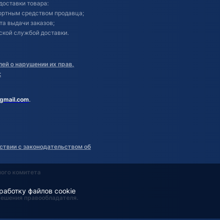
доставки товара:
портным средством продавца;
кта выдачи заказов;
ской службой доставки.
ей о нарушении их прав,
:
gmail.com
.
ствии с законодательством об
ного комитета
работку файлов cookie
решения правообладателя.