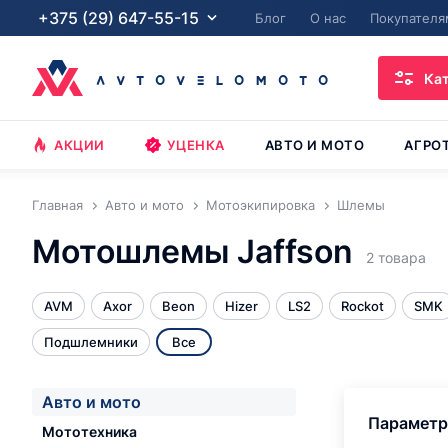
+375 (29) 647-55-15
Блог
О нас
Покупателя
Ка
АКЦИИ
УЦЕНКА
АВТО И МОТО
АГРО
Главная
Авто и мото
Мотоэкипировка
Шлемы
Мотошлемы Jaffson
2 товара
AVM
Axor
Beon
Hizer
LS2
Rockot
SMK
Подшлемники
Все
Авто и мото
Парамет
Мототехника