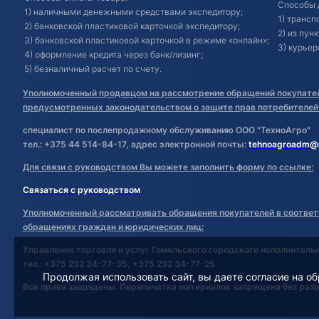
Способы 
1) наличными денежными средствами экспедитору;
1) транс
2) банковской пластиковой карточкой экспедитору;
2) из пун
3) банковской пластиковой карточкой в режиме «онлайн»;
3) курьер
4) оформление кредита через банк/лизинг;
5) безналичный расчет по счету.
Уполномоченный продавцом на рассмотрение обращений покупател
предусмотренных законодательством о защите прав потребителей
специалист по послепродажному обслуживанию ООО "ТехноАгро"
тел.: +375 44 514-84-17, адрес электронной почты:
tehnoagroadm@
Для связи с руководством Вы можете заполнить форму по ссылке:
Связаться с руководством
Уполномоченный рассматривать обращения покупателей в соответ
обращениях граждан и юридических лиц:
Управление торговли и услуг Гомельского городского исполнитель
тел.: +375 232 34-77-35, +375 232 34-77-25.
Продолжая использовать сайт, вы даете согласие на об
Все права защищены. Перепечатка материалов запрещена без раз