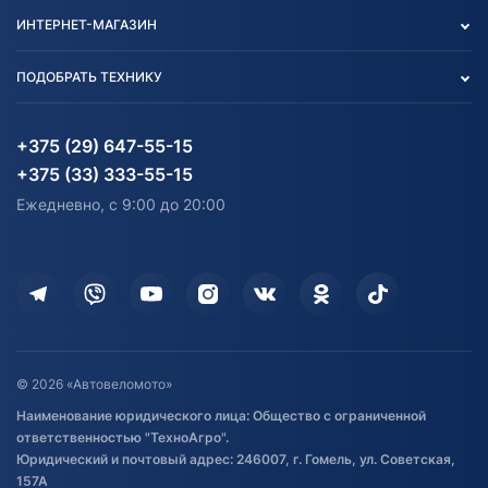
Контакты
Политика конфиденциальности
ИНТЕРНЕТ-МАГАЗИН
Тест-драйв
Отзыв согласия обработки
Вакансии
персональных данных
Авто и Мото
ПОДОБРАТЬ ТЕХНИКУ
Блог
Согласие на обработку
Агротехника
Партнерам
персональных данных
Огород и дача
Мототехника
Карта сайта
Информация до получения
Водный транспорт
Агротехника
+375 (29) 647-55-15
согласия на обработку
Электротранспорт
Электротранспорт
+375 (33) 333-55-15
персональных данных
Активный отдых и спорт
Лодочные моторные
Ежедневно, с 9:00 до 20:00
Доставка
Здоровье
Оплата
Для дома
Кредит и рассрочка
Дополнительные услуги
Гарантия и возврат
Оставить отзыв
Договор публичной оферты
© 2026 «Автовеломото»
Правила публикации отзывов о
Наименование юридического лица: Общество с ограниченной
товаре
ответственностью "ТехноАгро".
Обработка файлов cookie
Юридический и почтовый адрес: 246007, г. Гомель, ул. Советская,
Постановка транспорта на учет
157А