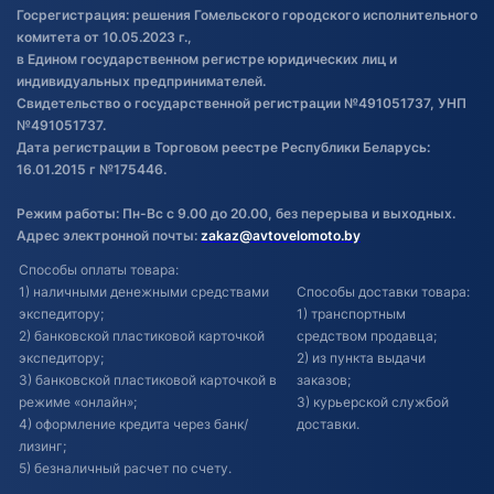
Госрегистрация: решения Гомельского городского исполнительного
Обновления в ЭПТС 2024
комитета от 10.05.2023 г.,
в Едином государственном регистре юридических лиц и
индивидуальных предпринимателей.
Свидетельство о государственной регистрации №491051737, УНП
№491051737.
Дата регистрации в Торговом реестре Республики Беларусь:
16.01.2015 г №175446.
Режим работы: Пн-Вс с 9.00 до 20.00, без перерыва и выходных.
Адрес электронной почты:
zakaz@avtovelomoto.by
Способы оплаты товара:
1) наличными денежными средствами
Способы доставки товара:
экспедитору;
1) транспортным
2) банковской пластиковой карточкой
средством продавца;
экспедитору;
2) из пункта выдачи
3) банковской пластиковой карточкой в
заказов;
режиме «онлайн»;
3) курьерской службой
4) оформление кредита через банк/
доставки.
лизинг;
5) безналичный расчет по счету.