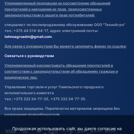
Уполномоченный продавцом на рассмотрение обращений
покупателей о нарушении их прав, предусмотренных
законодательством о защите прав потребителей:
специалист по послепродажному обслуживанию ООО "ТехноАгро"
тел.: +375 44 514-84-17, адрес электронной почты:
tehnoagroadm@gmail.com
.
Для связи с руководством Вы можете заполнить форму по ссылке:
Связаться с руководством
Уполномоченный рассматривать обращения покупателей в
соответствии с законодательством об обращениях граждан и
юридических лиц:
Управление торговли и услуг Гомельского городского
исполнительного комитета
тел.: +375 232 34-77-35, +375 232 34-77-25.
Все права защищены. Перепечатка материалов запрещена без
разрешения правообладателя.
Продолжая использовать сайт, вы даете согласие на