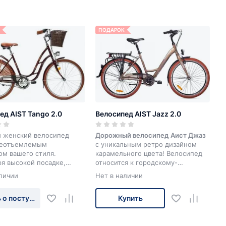
ПОДАРОК
ед AIST Tango 2.0
Велосипед AIST Jazz 2.0
 женский велосипед
Дорожный велосипед Аист Джаз
неотъемлемым
с уникальным ретро дизайном
ом вашего стиля.
карамельного цвета! Велосипед
я высокой посадке,
относится к городскому-
й нагрузку с рук, и
дорожному классу: имеет
личии
Нет в наличии
 седлу кататься на
удобную заниженную геометрию
елосипеде - одно
рамы, что уменьшает нагрузку с
 о поступлении
Купить
твие. Более того,
рук велосипедиста, широко
ный и прочный багажник
поставленный руль.
а позволяют перевозить с