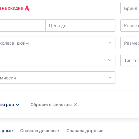
 на скидке
Бренд
Цена до
Класс 
колеса, дюйм
Разме
Тип то
смиссии
льтров
Сбросить фильтры
лярные
Сначала дешевые
Сначала дорогие