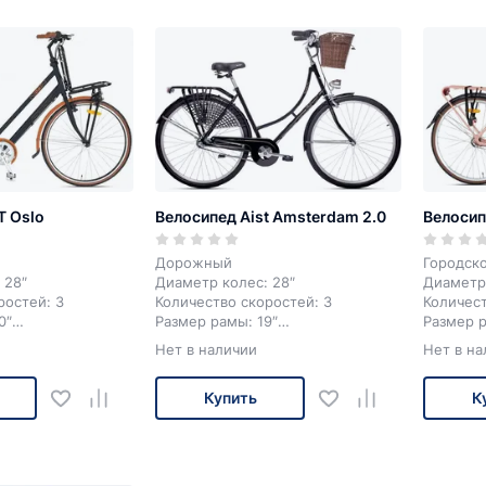
собой вс
скорости
T Oslo
Велосипед Aist Amsterdam 2.0
Велосип
Дорожный
Городск
 28″
Диаметр колес: 28″
Диаметр 
ростей: 3
Количество скоростей: 3
Количест
0″
Размер рамы: 19″
Размер р
ий ободной
Тормоза ободные (V-brake)
Тормоз 
Нет в наличии
Нет в на
серый
2 цвета
Цвет: кр
Купить
К