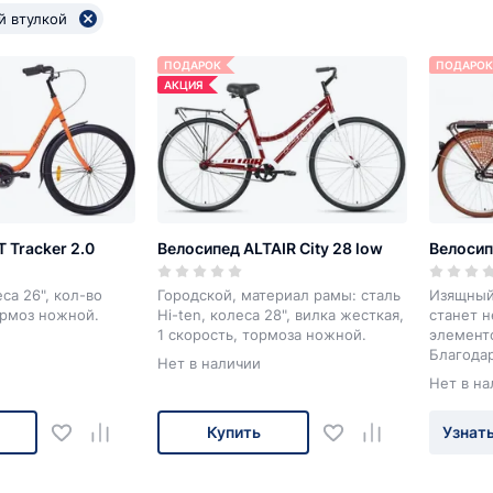
й втулкой
ПОДАРОК
ПОДАРОК
АКЦИЯ
 Tracker 2.0
Велосипед ALTAIR City 28 low
Велосип
са 26", кол-во
Городской, материал рамы: сталь
Изящный
ормоз ножной.
Hi-ten, колеса 28", вилка жесткая,
станет 
1 скорость, тормоза ножной.
элемент
Благодар
Нет в наличии
снимающе
Нет в на
широкому
таком в
Купить
Узнать
удовольс
практич
и корзин