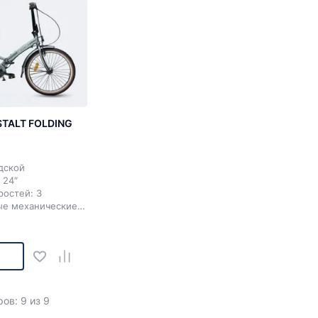
STALT FOLDING
дской
 24″
ростей: 3
ые механические
серый; красный
ов: 9 из 9