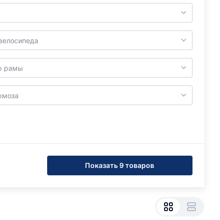
велосипеда
р рамы
рмоза
Показать 9 товаров