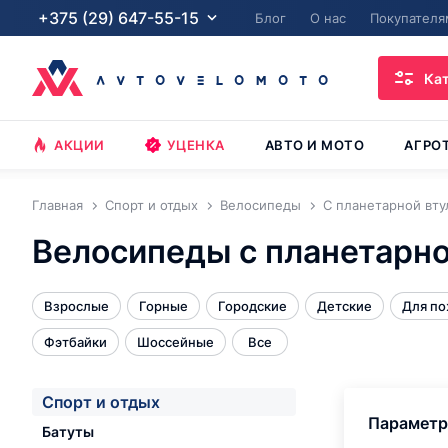
+375 (29) 647-55-15
Блог
О нас
Покупателя
Ка
АКЦИИ
УЦЕНКА
АВТО И МОТО
АГРО
Главная
Спорт и отдых
Велосипеды
С планетарной вту
Велосипеды с планетарно
Взрослые
Горные
Городские
Детские
Для п
Фэтбайки
Шоссейные
Все
Спорт и отдых
Парамет
Батуты