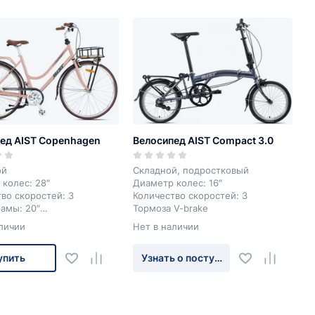
е самое важное. 3
. Колеса 28''.
ед AIST Copenhagen
Велосипед AIST Compact 3.0
ой
Складной, подростковый
колес: 28″
Диаметр колес: 16″
во скоростей: 3
Количество скоростей: 3
амы: 20″
Тормоза V-brake
передний ободной
личии
Нет в наличии
асный, розовый
упить
Узнать о поступлении