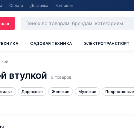
м
Оплата
Доставка
Контакты
талог
ТЕХНИКА
САДОВАЯ ТЕХНИКА
ЭЛЕКТРОТРАНСПОРТ
лкой
й втулкой
9 товаров
ожилых
Дорожные
Женские
Мужские
Подростковые
ры