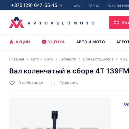
+375 (29) 647-55-15
Блог
О нас
Покупателя
Ка
АКЦИИ
УЦЕНКА
АВТО И МОТО
АГРО
Главная
Авто и мото
Запчасти
Для мотоциклов
VIRZ
Вал коленчатый в сборе 4Т 139FMB
В избранное
Cравнить
Оп