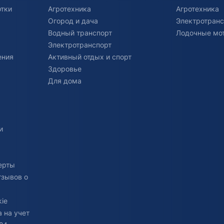
отки
Агротехника
Агротехника
Огород и дача
Электротранс
Водный транспорт
Лодочные мо
Электротранспорт
ения
Активный отдых и спорт
Здоровье
Для дома
и
ерты
тзывов о
ie
 на учет